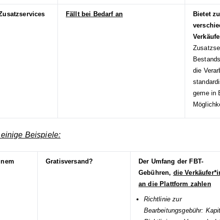
 Zusatzservices
Fällt bei Bedarf an
Bietet z
verschi
Verkäufe
Zusatzser
Bestands
die Vera
standardi
gerne in 
Möglichk
 einige Beispiele:
einem
Gratisversand?
Der Umfang der FBT-
Gebühren,
die Verkäufer*
an die Plattform zahlen
Richtlinie zur
Bearbeitungsgebühr: Kapit