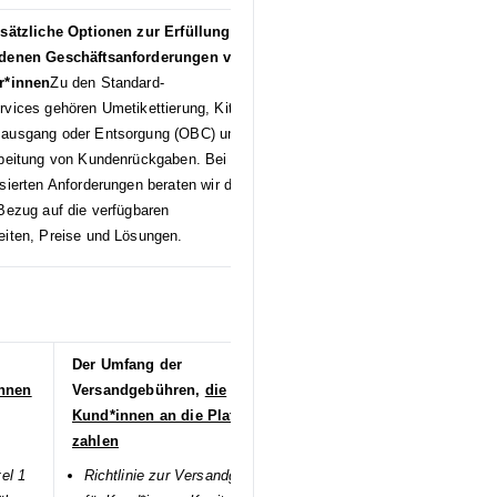
usätzliche Optionen zur Erfüllung der
edenen Geschäftsanforderungen von
r*innen
Zu den Standard-
vices gehören Umetikettierung, Kitting,
ausgang oder Entsorgung (OBC) und
rbeitung von Kundenrückgaben. Bei nicht
sierten Anforderungen beraten wir dich
Bezug auf die verfügbaren
eiten, Preise und Lösungen.
Der Umfang der
innen
Versandgebühren,
die
Kund*innen an die Plattform
zahlen
el 1
Richtlinie zur Versandgebühr