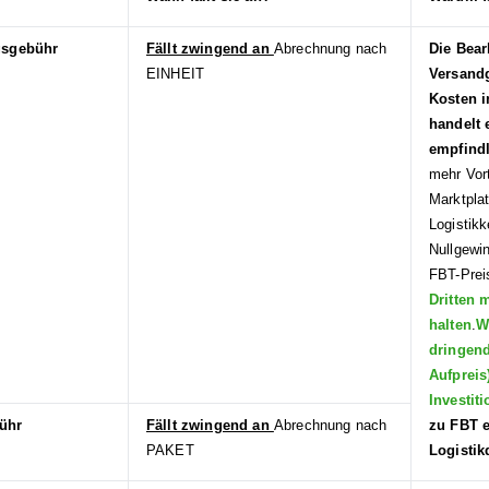
gsgebühr
Fällt zwingend an
Abrechnung nach
Die Bear
EINHEIT
Versand
Kosten i
handelt 
empfind
mehr Vort
Marktpla
Logistik
Nullgewin
FBT-Pre
Dritten 
halten
.
W
dringend
Aufpreis
Investit
ühr
Fällt zwingend an
Abrechnung nach
zu FBT e
PAKET
Logistik