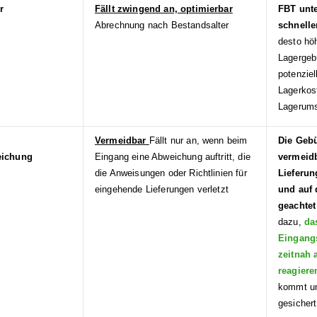
r
Fällt zwingend an, optimierbar
FBT unte
Abrechnung nach Bestandsalter
schnelle
desto höh
Lagergeb
potenzie
Lagerkost
Lagerums
Vermeidbar
Fällt nur an, wenn beim
Die Gebü
eichung
Eingang eine Abweichung auftritt, die
vermeid
die Anweisungen oder Richtlinien für
Lieferun
eingehende Lieferungen verletzt
und auf 
geachtet
dazu,
da
Eingang
zeitnah 
reagiere
kommt un
gesichert