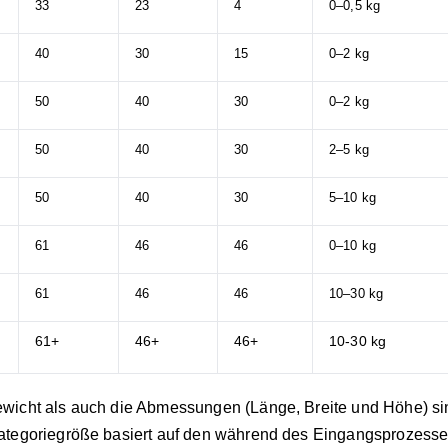
33
23
4
0–0,5 kg
40
30
15
0–2 kg
50
40
30
0–2 kg
50
40
30
2–5 kg
50
40
30
5–10 kg
61
46
46
0–10 kg
61
46
46
10–30 kg
61+
46+
46+
10-30 kg
wicht als auch die Abmessungen (Länge, Breite und Höhe) s
tegoriegröße basiert auf den während des Eingangsprozesses