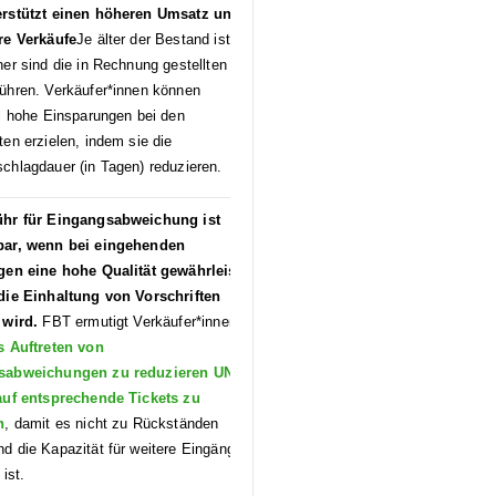
rstützt einen höheren Umsatz und
re Verkäufe
Je älter der Bestand ist,
er sind die in Rechnung gestellten
ühren. Verkäufer*innen können
ll hohe Einsparungen bei den
en erzielen, indem sie die
chlagdauer (in Tagen) reduzieren.
hr für Eingangsabweichung ist
bar, wenn bei eingehenden
gen eine hohe Qualität gewährleistet
die Einhaltung von Vorschriften
 wird.
FBT ermutigt Verkäufer*innen
s Auftreten von
sabweichungen zu reduzieren UND
auf entsprechende Tickets zu
n
, damit es nicht zu Rückständen
d die Kapazität für weitere Eingänge
 ist.