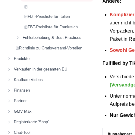
Andere:
Komplizier
FBT-Preisliste für Italien
aber nicht
FBT-Preisliste für Frankreich
Verpacken, 
Fehlerbehebung & Best Practices
Paket in R
Richtlinie zu Gratisversand-Vorteilen
Sowohl Ge
Produkte
Fulfilled by T
Verkaufen in der gesamten EU
Verschiede
Kaufbare Videos
[Versandg
Finanzen
Unter norm
Partner
Aufpreis ber
GMV Max
Nur Gewi
Registerkarte 'Shop'
Chat-Tool
Ausgabenart