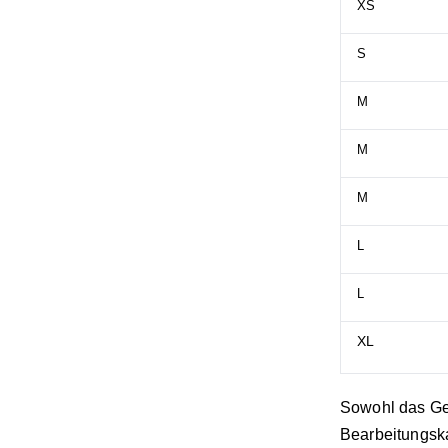
XS
S
M
M
M
L
L
XL
Sowohl das Ge
Bearbeitungska