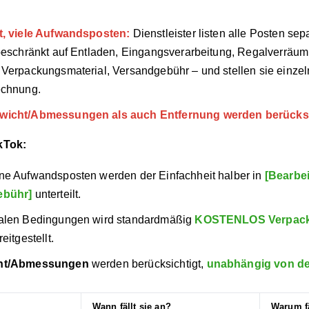
t, viele Aufwandsposten:
Dienstleister listen alle Posten sepa
 beschränkt auf Entladen, Eingangsverarbeitung, Regalverräu
Verpackungsmaterial, Versandgebühr – und stellen sie einzeln 
echnung.
wicht/Abmessungen als auch Entfernung werden berücksi
ikTok:
ne Aufwandsposten werden der Einfachheit halber in
[Bearbe
ebühr]
unterteilt.
alen Bedingungen wird standardmäßig
KOSTENLOS Verpack
eitgestellt.
cht/Abmessungen
werden berücksichtigt,
unabhängig von de
Wann fällt sie an?
Warum fä